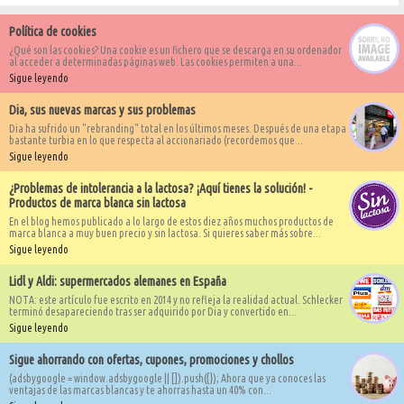
Política de cookies
¿Qué son las cookies? Una cookie es un fichero que se descarga en su ordenador
al acceder a determinadas páginas web. Las cookies permiten a una...
Sigue leyendo
Dia, sus nuevas marcas y sus problemas
Dia ha sufrido un "rebranding" total en los últimos meses. Después de una etapa
bastante turbia en lo que respecta al accionariado (recordemos que...
Sigue leyendo
¿Problemas de intolerancia a la lactosa? ¡Aquí tienes la solución! -
Productos de marca blanca sin lactosa
En el blog hemos publicado a lo largo de estos diez años muchos productos de
marca blanca a muy buen precio y sin lactosa. Si quieres saber más sobre...
Sigue leyendo
Lidl y Aldi: supermercados alemanes en España
NOTA: este artículo fue escrito en 2014 y no refleja la realidad actual. Schlecker
terminó desapareciendo tras ser adquirido por Dia y convertido en...
Sigue leyendo
Sigue ahorrando con ofertas, cupones, promociones y chollos
(adsbygoogle = window.adsbygoogle || []).push({}); Ahora que ya conoces las
ventajas de las marcas blancas y te ahorras hasta un 40% con...