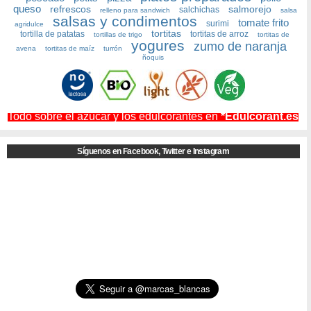
queso
refrescos
salmorejo
salchichas
relleno para sandwich
salsa
salsas y condimentos
tomate frito
surimi
agridulce
tortitas
tortilla de patatas
tortitas de arroz
tortillas de trigo
tortitas de
yogures
zumo de naranja
avena
tortitas de maíz
turrón
ñoquis
Todo sobre el azúcar y los edulcorantes en
*Edulcorant.es
Síguenos en Facebook, Twitter e Instagram