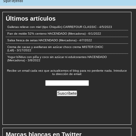
Sigue leyendo
Últimos artículos
Galletas relieve con miel (tipo Chiquilín) CARREFOUR CLASSIC
- 4/5/2023
Pan de molde 52% centeno HACENDADO (Mercadona)
- 6/1/2022
Salsa fresca de setas HACENDADO (Mercadona)
- 4/7/2022
Crema de cacao y avellanas sin azúcar choco crema MISTER CHOC
(Lidl)
- 3/17/2022
Yogur bífidus con piña y coco sin azúcar ni edulcorantes HACENDADO
(Mercadona)
- 3/8/2022
Recibe un email cada vez que actualicemos el blog para no perderte nada. Introduce
tu dirección de email:
Marcas blancas en Twitter