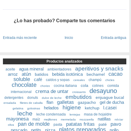
¿Lo has probado? Comparte tus comentarios
Entrada más reciente
Inicio
Entrada antigua
Productos analizados
aperitivos y snacks
agua mineral
aceite
ambientadores
cacao
atún
arroz
bebida isotónica
batidos
bechamel
soluble
café
caldos y sopas
champú
cereales
chicles
chocolate
cola
cocina italiana
colines
comida
chorizo
desayuno
crema de untar
internacional
croissants
embutidos
enjuague bucal
detergentes
donuts
dulce de leche
galletas
flan
gel de ducha
gazpacho
ensalada
filetes de caballa
higiene
helados
l.casei
ketchup
gelatina
golosinas
leche
leche condensada
masa de hojaldre
lentejas
mayonesa
natillas
maíz
mejillones
mermelada
mozzarella
néctar
pan de molde
patatas fritas
pavo
paté
pasta
oliva
platos preparados
pescado
petits
pizza
pollo