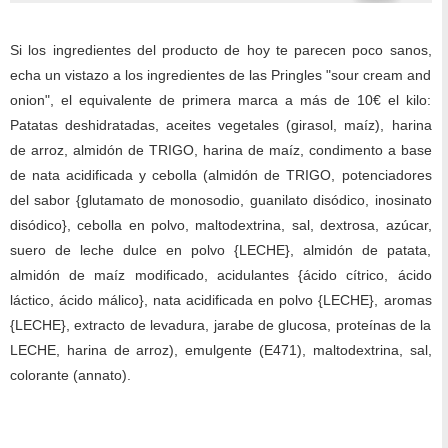
Si los ingredientes del producto de hoy te parecen poco sanos,
echa un vistazo a los ingredientes de las Pringles "sour cream and
onion", el equivalente de primera marca a más de 10€ el kilo:
Patatas deshidratadas, aceites vegetales (girasol, maíz), harina
de arroz, almidón de TRIGO, harina de maíz, condimento a base
de nata acidificada y cebolla (almidón de TRIGO, potenciadores
del sabor {glutamato de monosodio, guanilato disódico, inosinato
disódico}, cebolla en polvo, maltodextrina, sal, dextrosa, azúcar,
suero de leche dulce en polvo {LECHE}, almidón de patata,
almidón de maíz modificado, acidulantes {ácido cítrico, ácido
láctico, ácido málico}, nata acidificada en polvo {LECHE}, aromas
{LECHE}, extracto de levadura, jarabe de glucosa, proteínas de la
LECHE, harina de arroz), emulgente (E471), maltodextrina, sal,
colorante (annato).