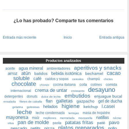
¿Lo has probado? Comparte tus comentarios
Entrada más reciente
Inicio
Entrada antigua
Productos analizados
aperitivos y snacks
agua mineral
aceite
ambientadores
cacao
atún
arroz
bebida isotónica
batidos
bechamel
soluble
café
caldos y sopas
champú
cereales
chicles
chocolate
cola
cocina italiana
colines
comida
chorizo
desayuno
crema de untar
internacional
croissants
embutidos
enjuague bucal
detergentes
donuts
dulce de leche
galletas
flan
gel de ducha
gazpacho
ensalada
filetes de caballa
higiene
helados
l.casei
ketchup
gelatina
golosinas
leche
leche condensada
masa de hojaldre
lentejas
mayonesa
natillas
maíz
mejillones
mermelada
mozzarella
néctar
pan de molde
patatas fritas
pavo
paté
pasta
oliva
platos preparados
pescado
petits
pizza
pollo