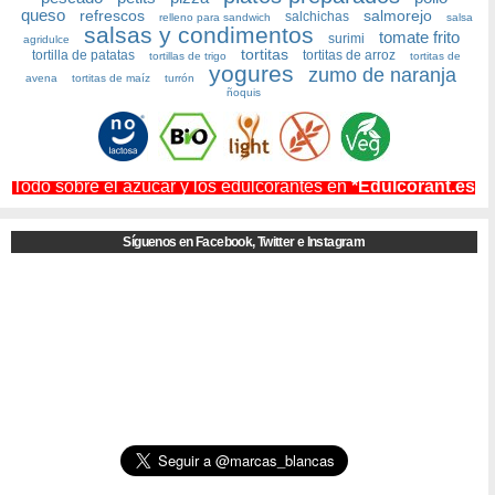
queso
refrescos
salmorejo
salchichas
relleno para sandwich
salsa
salsas y condimentos
tomate frito
surimi
agridulce
tortitas
tortilla de patatas
tortitas de arroz
tortillas de trigo
tortitas de
yogures
zumo de naranja
avena
tortitas de maíz
turrón
ñoquis
Todo sobre el azúcar y los edulcorantes en
*Edulcorant.es
Síguenos en Facebook, Twitter e Instagram