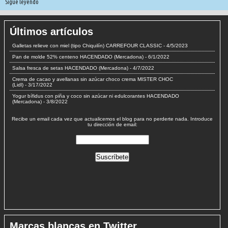
Sigue leyendo
Últimos artículos
Galletas relieve con miel (tipo Chiquilín) CARREFOUR CLASSIC
- 4/5/2023
Pan de molde 52% centeno HACENDADO (Mercadona)
- 6/1/2022
Salsa fresca de setas HACENDADO (Mercadona)
- 4/7/2022
Crema de cacao y avellanas sin azúcar choco crema MISTER CHOC
(Lidl)
- 3/17/2022
Yogur bífidus con piña y coco sin azúcar ni edulcorantes HACENDADO
(Mercadona)
- 3/8/2022
Recibe un email cada vez que actualicemos el blog para no perderte nada. Introduce
tu dirección de email:
Marcas blancas en Twitter