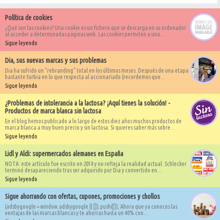
Política de cookies
¿Qué son las cookies? Una cookie es un fichero que se descarga en su ordenador
al acceder a determinadas páginas web. Las cookies permiten a una...
Sigue leyendo
Dia, sus nuevas marcas y sus problemas
Dia ha sufrido un "rebranding" total en los últimos meses. Después de una etapa
bastante turbia en lo que respecta al accionariado (recordemos que...
Sigue leyendo
¿Problemas de intolerancia a la lactosa? ¡Aquí tienes la solución! -
Productos de marca blanca sin lactosa
En el blog hemos publicado a lo largo de estos diez años muchos productos de
marca blanca a muy buen precio y sin lactosa. Si quieres saber más sobre...
Sigue leyendo
Lidl y Aldi: supermercados alemanes en España
NOTA: este artículo fue escrito en 2014 y no refleja la realidad actual. Schlecker
terminó desapareciendo tras ser adquirido por Dia y convertido en...
Sigue leyendo
Sigue ahorrando con ofertas, cupones, promociones y chollos
(adsbygoogle = window.adsbygoogle || []).push({}); Ahora que ya conoces las
ventajas de las marcas blancas y te ahorras hasta un 40% con...