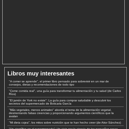
Libros muy interesantes
"A comer se aprende", el primer libro pensado para sobrevivir en un mar de
consejos, dietas y recomendaciones de todo tipo
"Come comida real", una guía para transformar tu alimentación y tu salud (de Carlos
Ríos)
"El jamón de York no existe": La guía para comprar saludable y descubrir los
secretos del supermercado de Boticaria García
"Más vegetales, menos animales" aborda el tema de la alimentación vegetal,
desmontando falsas creencias y proporcionando argumentos científicos que la
avalan
"Mi dieta cojea", los mitos sobre nutrición que te han hecho creer (de Aitor Sánchez)
"Un científico en el supermercado": Un viaje por la ciencia de las pequeñas cosas