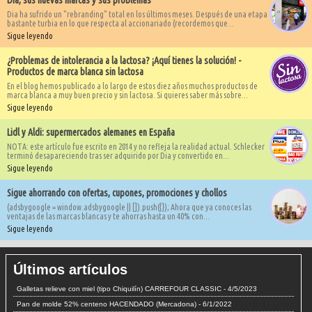
Dia, sus nuevas marcas y sus problemas
Dia ha sufrido un "rebranding" total en los últimos meses. Después de una etapa
bastante turbia en lo que respecta al accionariado (recordemos que...
Sigue leyendo
¿Problemas de intolerancia a la lactosa? ¡Aquí tienes la solución! -
Productos de marca blanca sin lactosa
En el blog hemos publicado a lo largo de estos diez años muchos productos de
marca blanca a muy buen precio y sin lactosa. Si quieres saber más sobre...
Sigue leyendo
Lidl y Aldi: supermercados alemanes en España
NOTA: este artículo fue escrito en 2014 y no refleja la realidad actual. Schlecker
terminó desapareciendo tras ser adquirido por Dia y convertido en...
Sigue leyendo
Sigue ahorrando con ofertas, cupones, promociones y chollos
(adsbygoogle = window.adsbygoogle || []).push({}); Ahora que ya conoces las
ventajas de las marcas blancas y te ahorras hasta un 40% con...
Sigue leyendo
Últimos artículos
Galletas relieve con miel (tipo Chiquilín) CARREFOUR CLASSIC
- 4/5/2023
Pan de molde 52% centeno HACENDADO (Mercadona)
- 6/1/2022