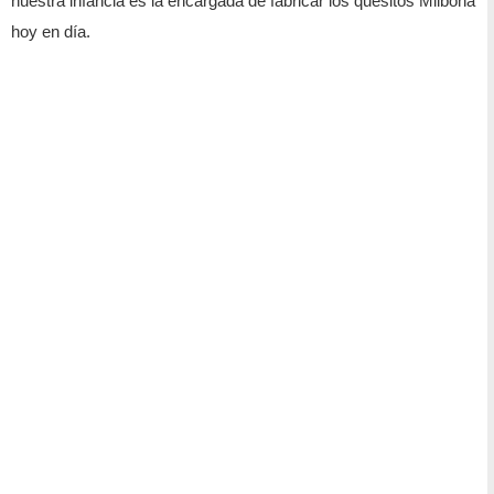
nuestra infancia es la encargada de fabricar los quesitos Milbona
hoy en día.