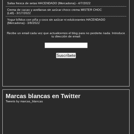
Salsa fresca de setas HACENDADO (Mercadona)
- 4/7/2022
Crema de cacao y avellanas sin azúcar choco crema MISTER CHOC
(Lidl)
- 3/17/2022
Yogur bífidus con piña y coco sin azúcar ni edulcorantes HACENDADO
(Mercadona)
- 3/8/2022
Recibe un email cada vez que actualicemos el blog para no perderte nada. Introduce
tu dirección de email:
Marcas blancas en Twitter
Tweets by marcas_blancas