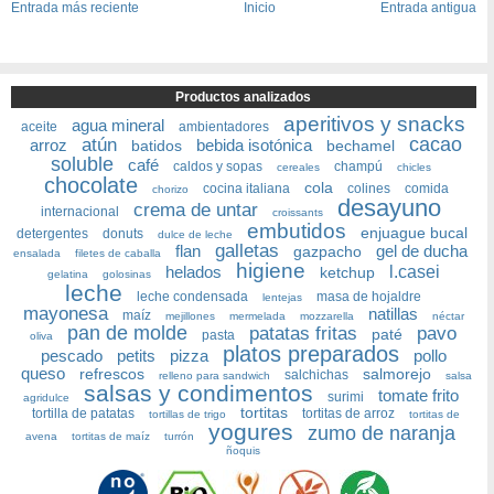
Entrada más reciente
Inicio
Entrada antigua
Productos analizados
aperitivos y snacks
agua mineral
aceite
ambientadores
cacao
atún
arroz
bebida isotónica
batidos
bechamel
soluble
café
caldos y sopas
champú
cereales
chicles
chocolate
cola
cocina italiana
colines
comida
chorizo
desayuno
crema de untar
internacional
croissants
embutidos
enjuague bucal
detergentes
donuts
dulce de leche
galletas
flan
gel de ducha
gazpacho
ensalada
filetes de caballa
higiene
helados
l.casei
ketchup
gelatina
golosinas
leche
leche condensada
masa de hojaldre
lentejas
mayonesa
natillas
maíz
mejillones
mermelada
mozzarella
néctar
pan de molde
patatas fritas
pavo
paté
pasta
oliva
platos preparados
pescado
petits
pizza
pollo
queso
refrescos
salmorejo
salchichas
relleno para sandwich
salsa
salsas y condimentos
tomate frito
surimi
agridulce
tortitas
tortilla de patatas
tortitas de arroz
tortillas de trigo
tortitas de
yogures
zumo de naranja
avena
tortitas de maíz
turrón
ñoquis