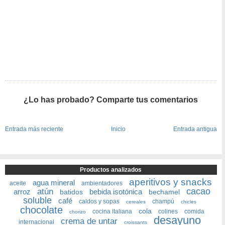
¿Lo has probado? Comparte tus comentarios
Entrada más reciente
Inicio
Entrada antigua
Productos analizados
aperitivos y snacks
agua mineral
aceite
ambientadores
cacao
atún
arroz
bebida isotónica
batidos
bechamel
soluble
café
caldos y sopas
champú
cereales
chicles
chocolate
cola
cocina italiana
colines
comida
chorizo
desayuno
crema de untar
internacional
croissants