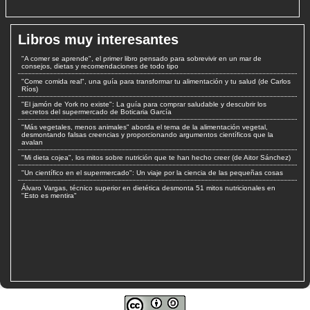
Libros muy interesantes
"A comer se aprende", el primer libro pensado para sobrevivir en un mar de
consejos, dietas y recomendaciones de todo tipo
"Come comida real", una guía para transformar tu alimentación y tu salud (de Carlos
Ríos)
"El jamón de York no existe": La guía para comprar saludable y descubrir los
secretos del supermercado de Boticaria García
"Más vegetales, menos animales" aborda el tema de la alimentación vegetal,
desmontando falsas creencias y proporcionando argumentos científicos que la
avalan
"Mi dieta cojea", los mitos sobre nutrición que te han hecho creer (de Aitor Sánchez)
"Un científico en el supermercado": Un viaje por la ciencia de las pequeñas cosas
Álvaro Vargas, técnico superior en dietética desmonta 51 mitos nutricionales en
"Esto es mentira"