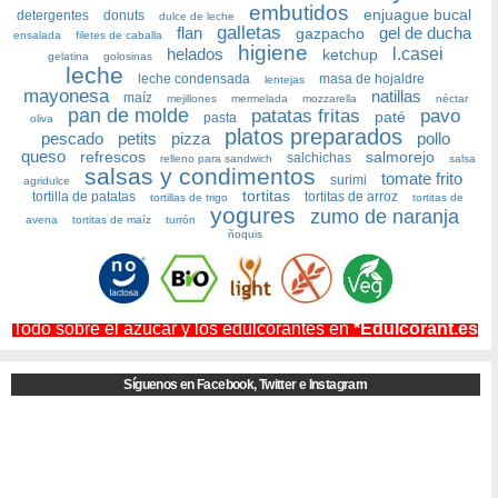
embutidos
enjuague bucal
detergentes
donuts
dulce de leche
galletas
flan
gel de ducha
gazpacho
ensalada
filetes de caballa
higiene
helados
l.casei
ketchup
gelatina
golosinas
leche
leche condensada
masa de hojaldre
lentejas
mayonesa
natillas
maíz
mejillones
mermelada
mozzarella
néctar
pan de molde
patatas fritas
pavo
paté
pasta
oliva
platos preparados
pescado
petits
pizza
pollo
queso
refrescos
salmorejo
salchichas
relleno para sandwich
salsa
salsas y condimentos
tomate frito
surimi
agridulce
tortitas
tortilla de patatas
tortitas de arroz
tortillas de trigo
tortitas de
yogures
zumo de naranja
avena
tortitas de maíz
turrón
ñoquis
Todo sobre el azúcar y los edulcorantes en
*Edulcorant.es
Síguenos en Facebook, Twitter e Instagram