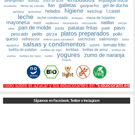
enjuague bucal
detergentes
donuts
dulce de leche
galletas
flan
gel de ducha
gazpacho
ensalada
filetes de caballa
higiene
helados
l.casei
ketchup
gelatina
golosinas
leche
leche condensada
masa de hojaldre
lentejas
mayonesa
natillas
maíz
mejillones
mermelada
mozzarella
néctar
pan de molde
patatas fritas
pavo
paté
pasta
oliva
platos preparados
pescado
petits
pizza
pollo
queso
refrescos
salmorejo
salchichas
relleno para sandwich
salsa
salsas y condimentos
tomate frito
surimi
agridulce
tortitas
tortilla de patatas
tortitas de arroz
tortillas de trigo
tortitas de
yogures
zumo de naranja
avena
tortitas de maíz
turrón
ñoquis
Todo sobre el azúcar y los edulcorantes en
*Edulcorant.es
Síguenos en Facebook, Twitter e Instagram