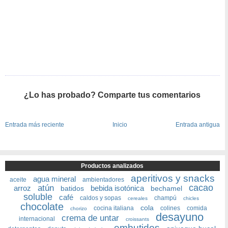
¿Lo has probado? Comparte tus comentarios
Entrada más reciente
Inicio
Entrada antigua
Productos analizados
aperitivos y snacks
agua mineral
aceite
ambientadores
cacao
atún
arroz
bebida isotónica
batidos
bechamel
soluble
café
caldos y sopas
champú
cereales
chicles
chocolate
cola
cocina italiana
colines
comida
chorizo
desayuno
crema de untar
internacional
croissants
embutidos