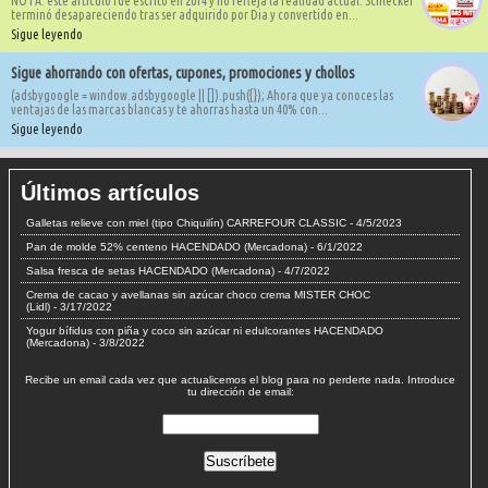
NOTA: este artículo fue escrito en 2014 y no refleja la realidad actual. Schlecker
terminó desapareciendo tras ser adquirido por Dia y convertido en...
Sigue leyendo
Sigue ahorrando con ofertas, cupones, promociones y chollos
(adsbygoogle = window.adsbygoogle || []).push({}); Ahora que ya conoces las
ventajas de las marcas blancas y te ahorras hasta un 40% con...
Sigue leyendo
Últimos artículos
Galletas relieve con miel (tipo Chiquilín) CARREFOUR CLASSIC
- 4/5/2023
Pan de molde 52% centeno HACENDADO (Mercadona)
- 6/1/2022
Salsa fresca de setas HACENDADO (Mercadona)
- 4/7/2022
Crema de cacao y avellanas sin azúcar choco crema MISTER CHOC
(Lidl)
- 3/17/2022
Yogur bífidus con piña y coco sin azúcar ni edulcorantes HACENDADO
(Mercadona)
- 3/8/2022
Recibe un email cada vez que actualicemos el blog para no perderte nada. Introduce
tu dirección de email: