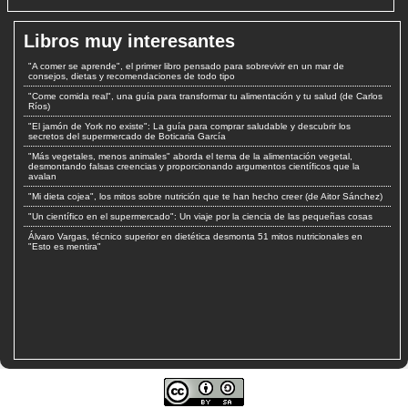
Libros muy interesantes
"A comer se aprende", el primer libro pensado para sobrevivir en un mar de
consejos, dietas y recomendaciones de todo tipo
"Come comida real", una guía para transformar tu alimentación y tu salud (de Carlos
Ríos)
"El jamón de York no existe": La guía para comprar saludable y descubrir los
secretos del supermercado de Boticaria García
"Más vegetales, menos animales" aborda el tema de la alimentación vegetal,
desmontando falsas creencias y proporcionando argumentos científicos que la
avalan
"Mi dieta cojea", los mitos sobre nutrición que te han hecho creer (de Aitor Sánchez)
"Un científico en el supermercado": Un viaje por la ciencia de las pequeñas cosas
Álvaro Vargas, técnico superior en dietética desmonta 51 mitos nutricionales en
"Esto es mentira"