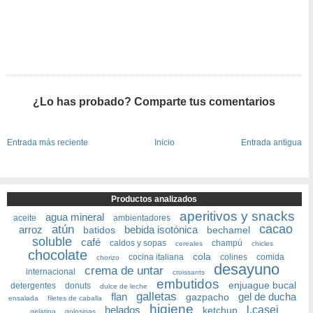
¿Lo has probado? Comparte tus comentarios
Entrada más reciente
Inicio
Entrada antigua
Productos analizados
aperitivos y snacks
agua mineral
aceite
ambientadores
cacao
atún
arroz
bebida isotónica
batidos
bechamel
soluble
café
caldos y sopas
champú
cereales
chicles
chocolate
cola
cocina italiana
colines
comida
chorizo
desayuno
crema de untar
internacional
croissants
embutidos
enjuague bucal
detergentes
donuts
dulce de leche
galletas
flan
gel de ducha
gazpacho
ensalada
filetes de caballa
higiene
helados
l.casei
ketchup
gelatina
golosinas