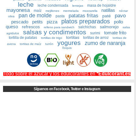
leche
leche condensada
masa de hojaldre
lentejas
mayonesa
natillas
maíz
mejillones
mermelada
mozzarella
néctar
pan de molde
patatas fritas
pavo
paté
pasta
oliva
platos preparados
pescado
petits
pizza
pollo
queso
refrescos
salmorejo
salchichas
relleno para sandwich
salsa
salsas y condimentos
tomate frito
surimi
agridulce
tortitas
tortilla de patatas
tortitas de arroz
tortillas de trigo
tortitas de
yogures
zumo de naranja
avena
tortitas de maíz
turrón
ñoquis
Todo sobre el azúcar y los edulcorantes en
*Edulcorant.es
Síguenos en Facebook, Twitter e Instagram