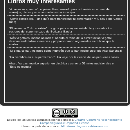
Libros muy interesantes
"A comer se aprende", el primer libro pensado para sobrevivir en un mar de
consejos, dietas y recomendaciones de todo tipo
"Come comida real", una guía para transformar tu alimentación y tu salud (de Carlos
Ríos)
"El jamón de York no existe": La guía para comprar saludable y descubrir los
secretos del supermercado de Boticaria García
"Más vegetales, menos animales" aborda el tema de la alimentación vegetal,
desmontando falsas creencias y proporcionando argumentos científicos que la
avalan
"Mi dieta cojea", los mitos sobre nutrición que te han hecho creer (de Aitor Sánchez)
"Un científico en el supermercado": Un viaje por la ciencia de las pequeñas cosas
Álvaro Vargas, técnico superior en dietética desmonta 51 mitos nutricionales en
"Esto es mentira"
El Blog de las Marcas Blancas
is licensed under a
Creative Commons Reconocimiento-
CompartirIgual 3.0 Unported License
.
Creado a partir de la obra en
http://www.blogmarcasblancas.com
.