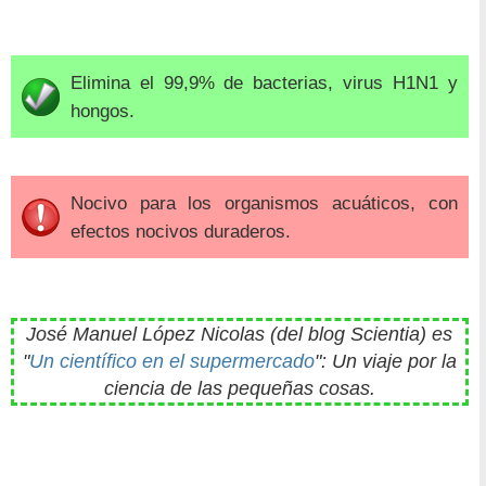
Elimina el 99,9% de bacterias, virus H1N1 y
hongos.
Nocivo para los organismos acuáticos, con
efectos nocivos duraderos.
José Manuel López Nicolas (del blog Scientia) es
"
Un científico en el supermercado
": Un viaje por la
ciencia de las pequeñas cosas.