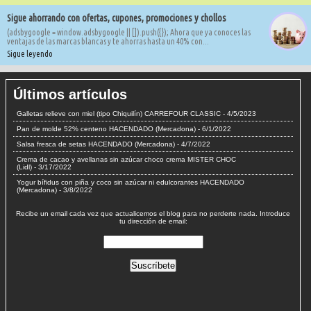
Sigue ahorrando con ofertas, cupones, promociones y chollos
(adsbygoogle = window.adsbygoogle || []).push({}); Ahora que ya conoces las
ventajas de las marcas blancas y te ahorras hasta un 40% con...
Sigue leyendo
Últimos artículos
Galletas relieve con miel (tipo Chiquilín) CARREFOUR CLASSIC
- 4/5/2023
Pan de molde 52% centeno HACENDADO (Mercadona)
- 6/1/2022
Salsa fresca de setas HACENDADO (Mercadona)
- 4/7/2022
Crema de cacao y avellanas sin azúcar choco crema MISTER CHOC
(Lidl)
- 3/17/2022
Yogur bífidus con piña y coco sin azúcar ni edulcorantes HACENDADO
(Mercadona)
- 3/8/2022
Recibe un email cada vez que actualicemos el blog para no perderte nada. Introduce
tu dirección de email: