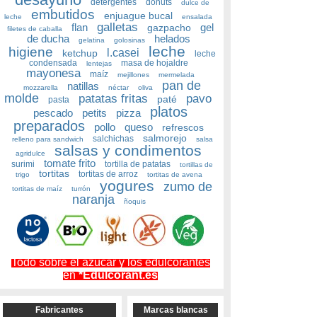
detergentes
donuts
dulce de
embutidos
enjuague bucal
leche
ensalada
galletas
flan
gel
gazpacho
filetes de caballa
de ducha
helados
gelatina
golosinas
leche
higiene
l.casei
ketchup
leche
condensada
masa de hojaldre
lentejas
mayonesa
maíz
mejillones
mermelada
pan de
natillas
mozzarella
néctar
oliva
molde
patatas fritas
pavo
paté
pasta
platos
pescado
petits
pizza
preparados
pollo
queso
refrescos
salmorejo
salchichas
relleno para sandwich
salsa
salsas y condimentos
agridulce
tomate frito
surimi
tortilla de patatas
tortillas de
tortitas
tortitas de arroz
trigo
tortitas de avena
yogures
zumo de
tortitas de maíz
turrón
naranja
ñoquis
Todo sobre el azúcar y los edulcorantes
en
*Edulcorant.es
Fabricantes
Marcas blancas