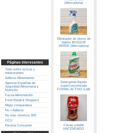
(Mercadona)
Eliminador de olores de
tejidos BOSQUE
VERDE (Mercadona)
Páginas interesantes
Todo sobre azúcar y
edulcorantes
Aditivos Alimentarios
Detergente líquido
Agencia Española de
superconcentrado
Seguridad Alimentaria y
FORMIL ACTIVO (Lidl)
Nutrición
Facua Alimentación
Food Retail & Shoppers
Mejor comparativa
No + Aditivos
No más números 900
OCU
Cacao soluble
Revista Consumer
HACENDADO