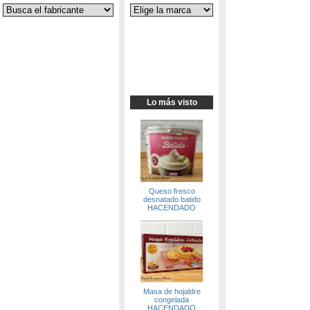
Lo más visto
Queso fresco
desnatado batido
HACENDADO
Masa de hojaldre
congelada
HACENDADO