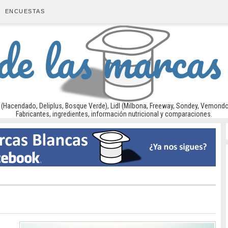
ENCUESTAS
 de las marcas
acendado, Deliplus, Bosque Verde), Lidl (Milbona, Freeway, Sondey, Vemondo, Nix
Fabricantes, ingredientes, información nutricional y comparaciones.