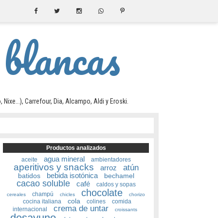
 blancas
e...), Carrefour, Dia, Alcampo, Aldi y Eroski.
Productos analizados
agua mineral
aceite
ambientadores
aperitivos y snacks
atún
arroz
bebida isotónica
batidos
bechamel
cacao soluble
café
caldos y sopas
chocolate
champú
cereales
chicles
chorizo
cola
cocina italiana
colines
comida
crema de untar
internacional
croissants
desayuno