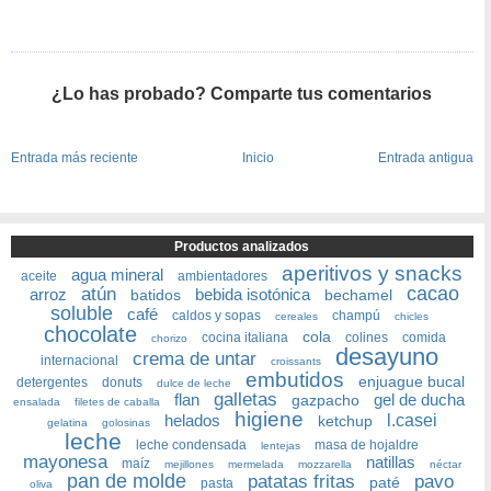
¿Lo has probado? Comparte tus comentarios
Entrada más reciente
Inicio
Entrada antigua
Productos analizados
aperitivos y snacks
agua mineral
aceite
ambientadores
cacao
atún
arroz
bebida isotónica
batidos
bechamel
soluble
café
caldos y sopas
champú
cereales
chicles
chocolate
cola
cocina italiana
colines
comida
chorizo
desayuno
crema de untar
internacional
croissants
embutidos
enjuague bucal
detergentes
donuts
dulce de leche
galletas
flan
gel de ducha
gazpacho
ensalada
filetes de caballa
higiene
helados
l.casei
ketchup
gelatina
golosinas
leche
leche condensada
masa de hojaldre
lentejas
mayonesa
natillas
maíz
mejillones
mermelada
mozzarella
néctar
pan de molde
patatas fritas
pavo
paté
pasta
oliva