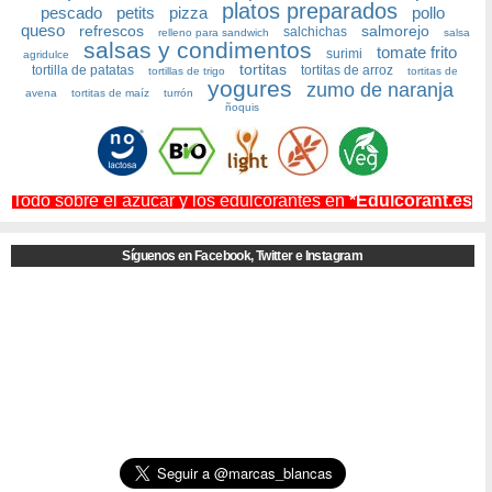
platos preparados
pescado
petits
pizza
pollo
queso
refrescos
salmorejo
salchichas
relleno para sandwich
salsa
salsas y condimentos
tomate frito
surimi
agridulce
tortitas
tortilla de patatas
tortitas de arroz
tortillas de trigo
tortitas de
yogures
zumo de naranja
avena
tortitas de maíz
turrón
ñoquis
Todo sobre el azúcar y los edulcorantes en
*Edulcorant.es
Síguenos en Facebook, Twitter e Instagram