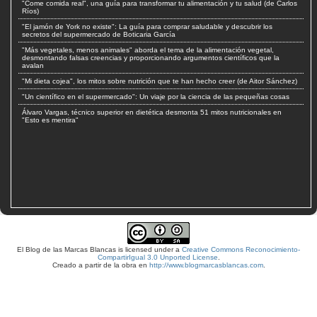
"Come comida real", una guía para transformar tu alimentación y tu salud (de Carlos
Ríos)
"El jamón de York no existe": La guía para comprar saludable y descubrir los
secretos del supermercado de Boticaria García
"Más vegetales, menos animales" aborda el tema de la alimentación vegetal,
desmontando falsas creencias y proporcionando argumentos científicos que la
avalan
"Mi dieta cojea", los mitos sobre nutrición que te han hecho creer (de Aitor Sánchez)
"Un científico en el supermercado": Un viaje por la ciencia de las pequeñas cosas
Álvaro Vargas, técnico superior en dietética desmonta 51 mitos nutricionales en
"Esto es mentira"
El Blog de las Marcas Blancas
is licensed under a
Creative Commons Reconocimiento-
CompartirIgual 3.0 Unported License
.
Creado a partir de la obra en
http://www.blogmarcasblancas.com
.